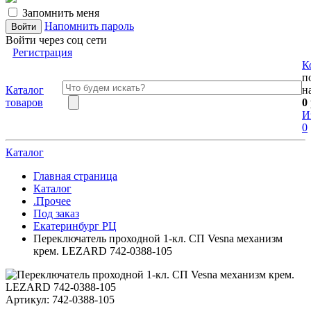
Запомнить меня
Напомнить пароль
Войти через соц сети
Регистрация
К
п
Каталог
н
товаров
0
И
0
Каталог
Главная страница
Каталог
.Прочее
Под заказ
Екатеринбург РЦ
Переключатель проходной 1-кл. СП Vesna механизм
крем. LEZARD 742-0388-105
Артикул:
742-0388-105