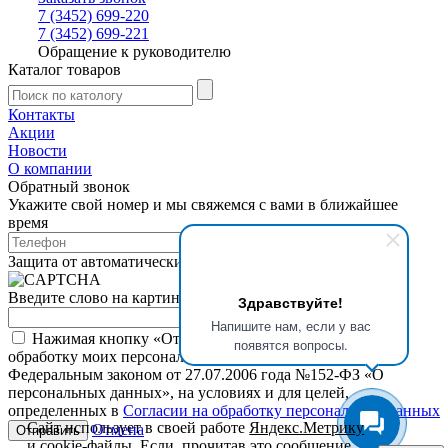
7 (3452) 699-220
7 (3452) 699-221
Обращение к руководителю
Каталог товаров
Контакты
Акции
Новости
О компании
Обратный звонок
Укажите свой номер и мы свяжемся с вами в ближайшее
время
Защита от автоматических сообщений
Введите слово на картинке
*
Здравствуйте!
Напишите нам, если у вас
Нажимая кнопку «Отправить», я даю свое согласие на
появятся вопросы.
обработку моих персональных данных, в соответствии с
Федеральным законом от 27.07.2006 года №152-ФЗ «О
персональных данных», на условиях и для целей,
определенных в
Согласии на обработку персональных данных
Сайт использует в своей работе
Яндекс.Метрику
Отмена
и
cookie-файлы
. Если, прочитав это сообщение,