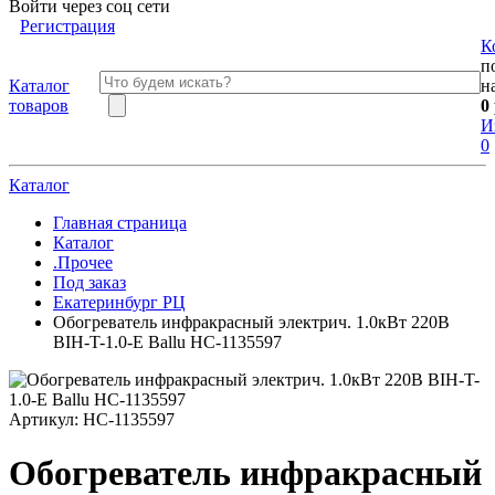
Войти через соц сети
Регистрация
К
п
Каталог
н
товаров
0
И
0
Каталог
Главная страница
Каталог
.Прочее
Под заказ
Екатеринбург РЦ
Обогреватель инфракрасный электрич. 1.0кВт 220В
BIH-T-1.0-E Ballu НС-1135597
Артикул:
НС-1135597
Обогреватель инфракрасный