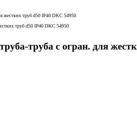
ля жестких труб d50 IP40 DKC 54950
руба-труба с огран. для жест