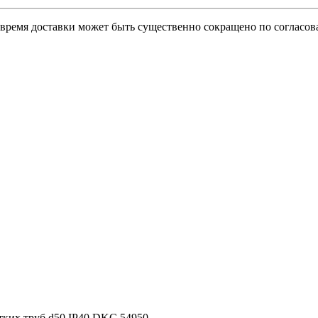
о время доставки может быть существенно сокращено по согласов
стких труб d50 IP40 DKC 54950