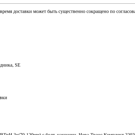
о время доставки может быть существенно сокращено по согласов
дника, SE
овки
ВТпН 3х(70-120мм) с болт. наконечн. Нева-Транс Комплект 220