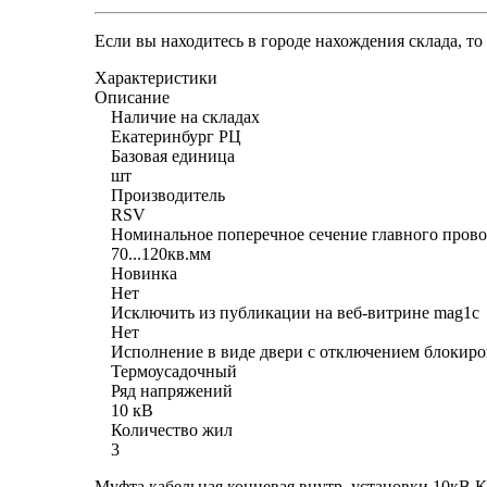
Если вы находитесь в городе нахождения склада, т
Характеристики
Описание
Наличие на складах
Екатеринбург РЦ
Базовая единица
шт
Производитель
RSV
Номинальное поперечное сечение главного прово
70...120кв.мм
Новинка
Нет
Исключить из публикации на веб-витрине mag1c
Нет
Исполнение в виде двери с отключением блокир
Термоусадочный
Ряд напряжений
10 кВ
Количество жил
3
Муфта кабельная концевая внутр. установки 10кВ К