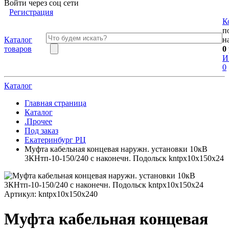
Войти через соц сети
Регистрация
К
п
Каталог
н
товаров
0
И
0
Каталог
Главная страница
Каталог
.Прочее
Под заказ
Екатеринбург РЦ
Муфта кабельная концевая наружн. установки 10кВ
3КНтп-10-150/240 с наконечн. Подольск kntpx10x150x24
Артикул:
kntpx10x150x240
Муфта кабельная концевая