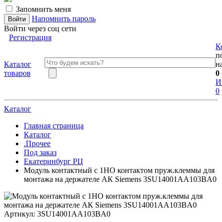
Запомнить меня
Напомнить пароль
Войти через соц сети
Регистрация
К
п
Каталог
н
товаров
0
И
0
Каталог
Главная страница
Каталог
.Прочее
Под заказ
Екатеринбург РЦ
Модуль контактный с 1НО контактом пруж.клеммы для
монтажа на держателе АК Siemens 3SU14001AA103BA0
Артикул:
3SU14001AA103BA0