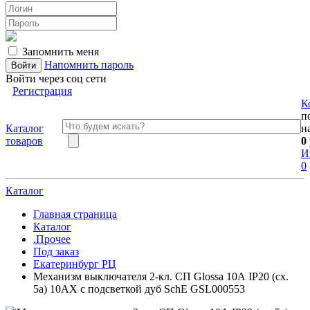
Запомнить меня
Напомнить пароль
Войти через соц сети
Регистрация
К
п
Каталог
н
товаров
0
И
0
Каталог
Главная страница
Каталог
.Прочее
Под заказ
Екатеринбург РЦ
Механизм выключателя 2-кл. СП Glossa 10А IP20 (сх.
5а) 10AX с подсветкой дуб SchE GSL000553