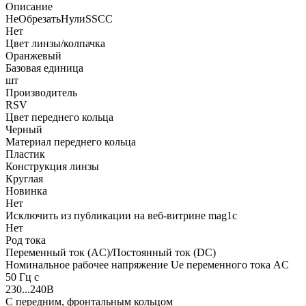
Описание
НеОбрезатьНулиSSCC
Нет
Цвет линзы/колпачка
Оранжевый
Базовая единица
шт
Производитель
RSV
Цвет переднего кольца
Черный
Материал переднего кольца
Пластик
Конструкция линзы
Круглая
Новинка
Нет
Исключить из публикации на веб-витрине mag1c
Нет
Род тока
Переменный ток (AC)/Постоянный ток (DC)
Номинальное рабочее напряжение Ue переменного тока AC
50 Гц с
230...240В
С передним, фронтальным кольцом