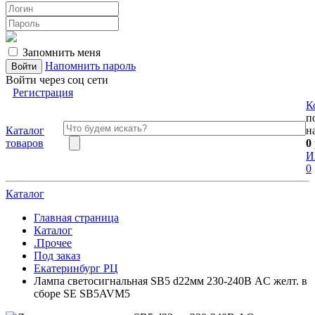
Запомнить меня
Напомнить пароль
Войти через соц сети
Регистрация
К
п
Каталог
н
товаров
0
И
0
Каталог
Главная страница
Каталог
.Прочее
Под заказ
Екатеринбург РЦ
Лампа светосигнальная SB5 d22мм 230-240В AC желт. в
сборе SE SB5AVM5