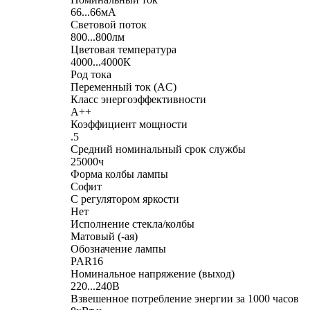
66...66мА
Световой поток
800...800лм
Цветовая температура
4000...4000К
Род тока
Переменный ток (AC)
Класс энергоэффективности
A++
Коэффициент мощности
.5
Средний номинальный срок службы
25000ч
Форма колбы лампы
Софит
С регулятором яркости
Нет
Исполнение стекла/колбы
Матовый (-ая)
Обозначение лампы
PAR16
Номинальное напряжение (выход)
220...240В
Взвешенное потребление энергии за 1000 часов