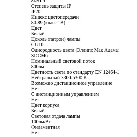
8кВт.ч
Степень защиты IP
IP20
Индекс цветопередачи
80-89 (класс 1В)
Цвет
Белый
Цоколь (патрон) лампы
GU10
Однородность цвета (Эллипс Мак Адама)
SDCM6
Номинальный световой поток
800лм
Цветность света по стандарту EN 12464-1
Нейтральный 3300-5300 K
Возможно дистанционное управление
Нет
С дистанционным управлением
Нет
Цвет корпуса
Белый
Световая отдача лампы
100лм/Вт
Филаментная
Нет