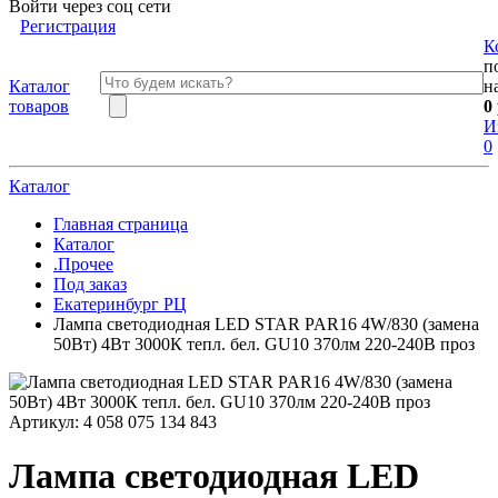
Войти через соц сети
Регистрация
К
п
Каталог
н
товаров
0
И
0
Каталог
Главная страница
Каталог
.Прочее
Под заказ
Екатеринбург РЦ
Лампа светодиодная LED STAR PAR16 4W/830 (замена
50Вт) 4Вт 3000К тепл. бел. GU10 370лм 220-240В проз
Артикул:
4 058 075 134 843
Лампа светодиодная LED