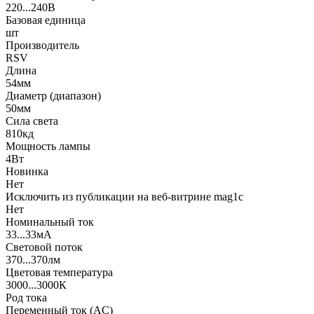
220...240В
Базовая единица
шт
Производитель
RSV
Длина
54мм
Диаметр (диапазон)
50мм
Сила света
810кд
Мощность лампы
4Вт
Новинка
Нет
Исключить из публикации на веб-витрине mag1c
Нет
Номинальный ток
33...33мА
Световой поток
370...370лм
Цветовая температура
3000...3000К
Род тока
Переменный ток (AC)