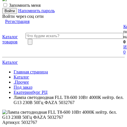
Запомнить меня
Напомнить пароль
Войти через соц сети
Регистрация
К
п
Каталог
н
товаров
0
И
0
Каталог
Главная страница
Каталог
.Прочее
Под заказ
Екатеринбург РЦ
Лампа светодиодная FLL T8-600 10Вт 4000К нейтр. бел.
G13 230В 50Гц ФАZА 5032767
Артикул:
5032767