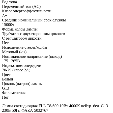
Род тока
Переменный ток (AC)
Класс энергоэффективности
A+
Средний номинальный срок службы
15000ч
Форма колбы лампы
Трубчатая с двухсторонним цоколем
С регулятором яркости
Нет
Исполнение стекла/колбы
Матовый (-ая)
Номинальное напряжение (выход)
175...265В
Индекс цветопередачи
70-79 (класс 2А)
Цвет
Белый
Цоколь (патрон) лампы
G13
Филаментная
Нет
Лампа светодиодная FLL T8-600 10Вт 4000К нейтр. бел. G13
230В 50Гц ФАZА 5032767