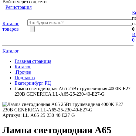
Войти через соц сети
Регистрация
К
п
Каталог
н
товаров
0
И
0
Каталог
Главная страница
Каталог
.Прочее
Под заказ
Екатеринбург РЦ
Лампа светодиодная A65 25Вт грушевидная 4000К E27
230В GENERICA LL-A65-25-230-40-E27-G
Артикул:
LL-A65-25-230-40-E27-G
Лампа светодиодная A65