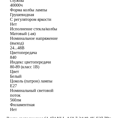
службы
40000ч
Форма колбы лампы
Грушевидная
С регулятором яркости
Нет
Исполнение стекла/колбы
Матовый (-ая)
Номинальное напряжение
(выход)
24...48В
Цветопередача
840
Индекс цветопередачи
80-89 (класс 1В)
Цвет
Белый
Цоколь (патрон) лампы
E27
Номинальный световой
поток
560лм
Филаментная
Нет