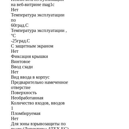
на веб-витрине mag1c
Нет
Температура эксплуатации
по
60град.C
Температура эксплуатации ,
°С
-25град.C
С защитным экраном
Нет
Фиксация крышки
Винтовое
Ввод сзади
Нет
Вид ввода в корпус
Предварительно намеченное
отверстие
Поверхность
Необработанная
Количество входов, вводов
1
Пломбируемая
Нет
Для зоны взрывозащиты по
пыли (Директивы ATEX ЕС)