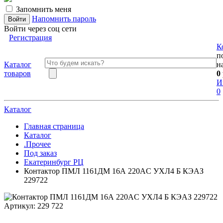
Запомнить меня
Напомнить пароль
Войти через соц сети
Регистрация
К
п
Каталог
н
товаров
0
И
0
Каталог
Главная страница
Каталог
.Прочее
Под заказ
Екатеринбург РЦ
Контактор ПМЛ 1161ДМ 16А 220AC УХЛ4 Б КЭАЗ
229722
Артикул:
229 722