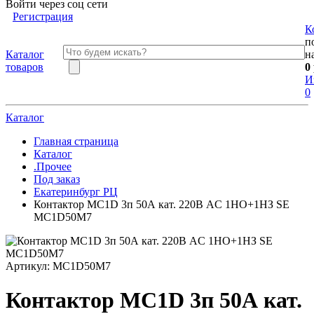
Войти через соц сети
Регистрация
К
п
Каталог
н
товаров
0
И
0
Каталог
Главная страница
Каталог
.Прочее
Под заказ
Екатеринбург РЦ
Контактор MC1D 3п 50А кат. 220В AC 1НО+1НЗ SE
MC1D50M7
Артикул:
MC1D50M7
Контактор MC1D 3п 50А кат.