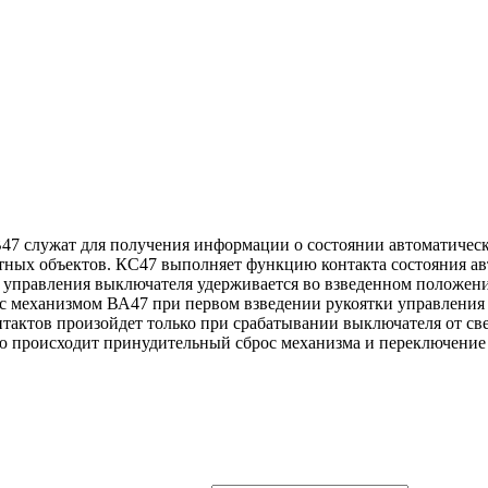
В47 служат для получения информации о состоянии автоматичес
тных объектов. КС47 выполняет функцию контакта состояния ав
ка управления выключателя удерживается во взведенном полож
 с механизмом ВА47 при первом взведении рукоятки управления
ктов произойдет только при срабатывании выключателя от свер
ю происходит принудительный сброс механизма и переключение 