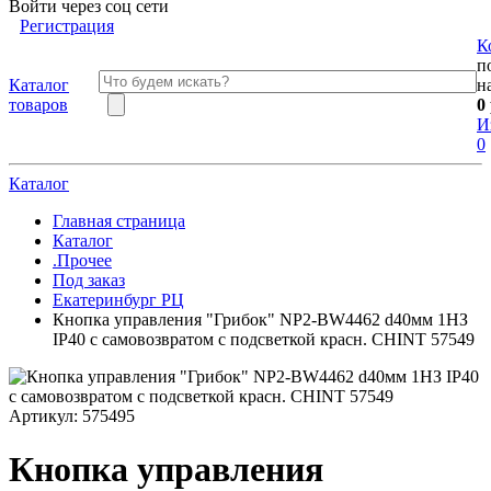
Войти через соц сети
Регистрация
К
п
Каталог
н
товаров
0
И
0
Каталог
Главная страница
Каталог
.Прочее
Под заказ
Екатеринбург РЦ
Кнопка управления "Грибок" NP2-BW4462 d40мм 1НЗ
IP40 с самовозвратом с подсветкой красн. CHINT 57549
Артикул:
575495
Кнопка управления