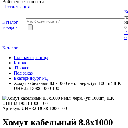
Войти через соц сети
Регистрация
К
п
Каталог
н
товаров
0
И
0
Каталог
Главная страница
Каталог
.Прочее
Под заказ
Екатеринбург РЦ
Хомут кабельный 8.8х1000 нейл. черн. (уп.100шт) IEK
UHH32-D088-1000-100
Артикул:
UHH32-D088-1000-100
Хомут кабельный 8.8х1000