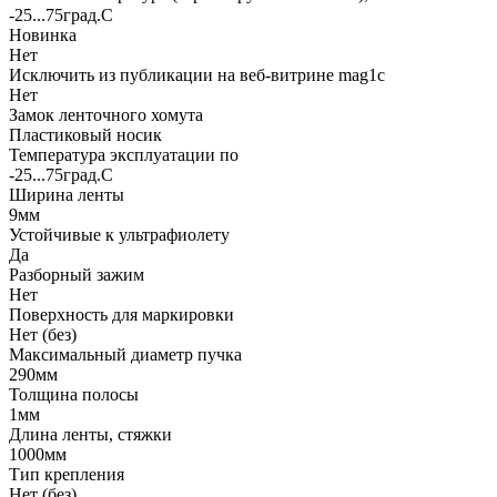
-25...75град.C
Новинка
Нет
Исключить из публикации на веб-витрине mag1c
Нет
Замок ленточного хомута
Пластиковый носик
Температура эксплуатации по
-25...75град.C
Ширина ленты
9мм
Устойчивые к ультрафиолету
Да
Разборный зажим
Нет
Поверхность для маркировки
Нет (без)
Максимальный диаметр пучка
290мм
Толщина полосы
1мм
Длина ленты, стяжки
1000мм
Тип крепления
Нет (без)