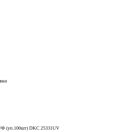
овки
к УФ (уп.100шт) DKC 25331UV