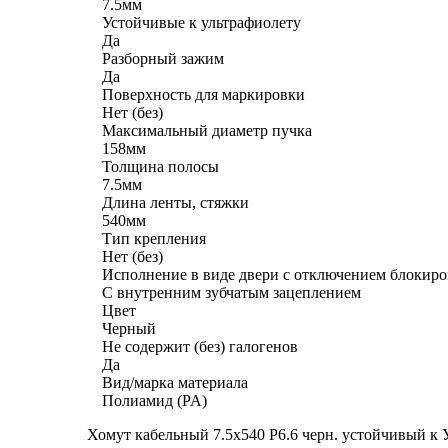
7.5мм
Устойчивые к ультрафиолету
Да
Разборный зажим
Да
Поверхность для маркировки
Нет (без)
Максимальный диаметр пучка
158мм
Толщина полосы
7.5мм
Длина ленты, стяжки
540мм
Тип крепления
Нет (без)
Исполнение в виде двери с отключением блокир
С внутренним зубчатым зацеплением
Цвет
Черный
Не содержит (без) галогенов
Да
Вид/марка материала
Полиамид (PA)
Хомут кабельный 7.5х540 P6.6 черн. устойчивый 