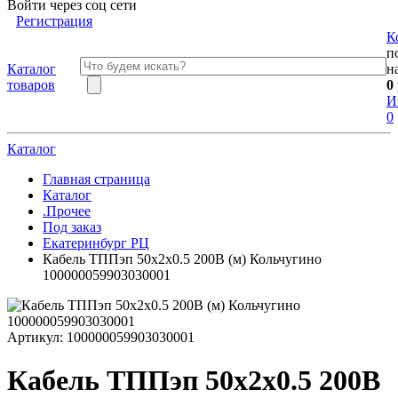
Войти через соц сети
Регистрация
К
п
Каталог
н
товаров
0
И
0
Каталог
Главная страница
Каталог
.Прочее
Под заказ
Екатеринбург РЦ
Кабель ТППэп 50х2х0.5 200В (м) Кольчугино
100000059903030001
Артикул:
100000059903030001
Кабель ТППэп 50х2х0.5 200В