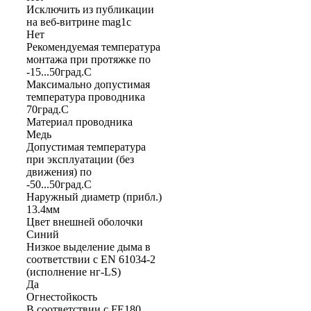
Исключить из публикации
на веб-витрине mag1c
Нет
Рекомендуемая температура
монтажа при протяжке по
-15...50град.C
Максимально допустимая
температура проводника
70град.C
Материал проводника
Медь
Допустимая температура
при эксплуатации (без
движения) по
-50...50град.C
Наружный диаметр (прибл.)
13.4мм
Цвет внешней оболочки
Синий
Низкое выделение дыма в
соответствии с EN 61034-2
(исполнение нг-LS)
Да
Огнестойкость
В соответствии с FE180