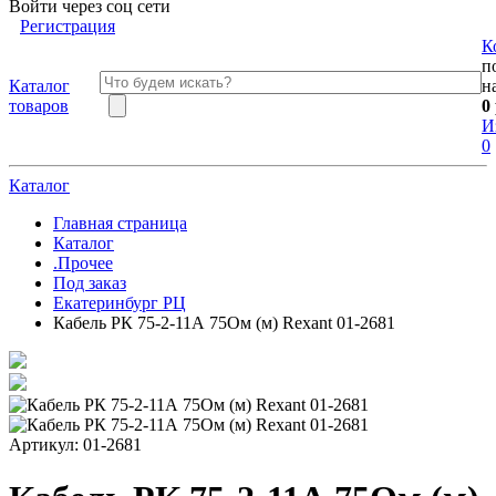
Войти через соц сети
Регистрация
К
п
Каталог
н
товаров
0
И
0
Каталог
Главная страница
Каталог
.Прочее
Под заказ
Екатеринбург РЦ
Кабель РК 75-2-11А 75Ом (м) Rexant 01-2681
Артикул:
01-2681