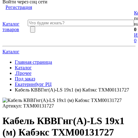
Войти через соц сети
Регистрация
К
п
Каталог
н
товаров
0
И
0
Каталог
Главная страница
Каталог
.Прочее
Под заказ
Екатеринбург РЦ
Кабель КВВГнг(А)-LS 19х1 (м) Кабэкс ТХМ00131727
Артикул:
ТХМ00131727
Кабель КВВГнг(А)-LS 19х1
(м) Кабэкс ТХМ00131727