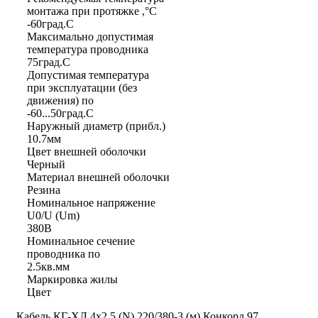
монтажа при протяжке ,°С
-60град.C
Максимально допустимая
температура проводника
75град.C
Допустимая температура
при эксплуатации (без
движения) по
-60...50град.C
Наружный диаметр (прибл.)
10.7мм
Цвет внешней оболочки
Черный
Материал внешней оболочки
Резина
Номинальное напряжение
U0/U (Um)
380В
Номинальное сечение
проводника по
2.5кв.мм
Маркировка жилы
Цвет
Кабель КГ-ХЛ 4х2.5 (N) 220/380-3 (м) Конкорд 97