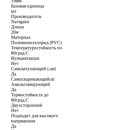
19мм
Базовая единица
шт
Производитель
Navigator
Длина
20м
Материал
Поливинилхлорид (PVC)
Температуростойкость по
80град.C
Вулканизация
Нет
Самозатухающий (-ая)
Да
Самосваривающийся/
Амальгамирующий
Да
Термостойкость до
80град.C
Двухсторонний
Нет
Подходит для высокого
напряжения
Да