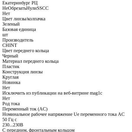
Екатеринбург РЦ
НеОбрезатьНулиSSCC
Нет
Цвет линзы/колпачка
Зеленый
Базовая единица
шт
Производитель
CHINT
Цвет переднего кольца
Черный
Материал переднего кольца
Пластик
Конструкция линзы
Круглая
Новинка
Нет
Исключить из публикации на веб-витрине mag1c
Нет
Род тока
Переменный ток (AC)
Номинальное рабочее напряжение Ue переменного тока AC
50 Гц с
230...230В
С передним, фронтальным кольцом