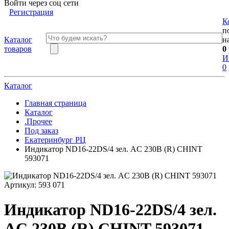
Войти через соц сети
Регистрация
К
п
Каталог
н
товаров
0
И
0
Каталог
Главная страница
Каталог
.Прочее
Под заказ
Екатеринбург РЦ
Индикатор ND16-22DS/4 зел. AC 230В (R) CHINT
593071
Артикул:
593 071
Индикатор ND16-22DS/4 зел.
AC 230В (R) CHINT 593071