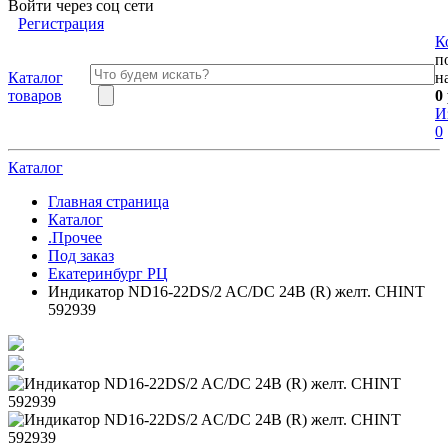
Войти через соц сети
Регистрация
К
п
Каталог
н
товаров
0
И
0
Каталог
Главная страница
Каталог
.Прочее
Под заказ
Екатеринбург РЦ
Индикатор ND16-22DS/2 AC/DC 24В (R) желт. CHINT
592939