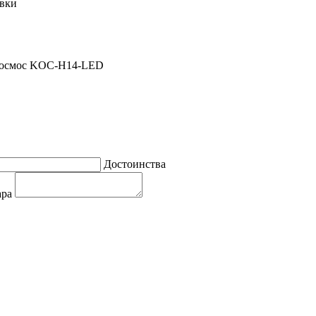
овки
Космос KOC-H14-LED
Достоинства
ара