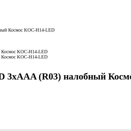
бный Космос KOC-H14-LED
D 3хAAA (R03) налобный Кос