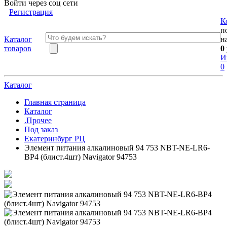
Войти через соц сети
Регистрация
К
п
Каталог
н
товаров
0
И
0
Каталог
Главная страница
Каталог
.Прочее
Под заказ
Екатеринбург РЦ
Элемент питания алкалиновый 94 753 NBT-NE-LR6-
BP4 (блист.4шт) Navigator 94753