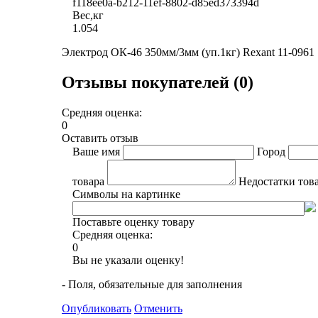
f118ee0a-b212-11ef-8802-d85ed373394d
Вес,кг
1.054
Электрод ОК-46 350мм/3мм (уп.1кг) Rexant 11-0961
Отзывы покупателей (0)
Средняя оценка:
0
Оставить отзыв
Ваше имя
Город
товара
Недостатки тов
Символы на картинке
Поставьте оценку товару
Средняя оценка:
0
Вы не указали оценку!
- Поля, обязательные для заполнения
Опубликовать
Отменить