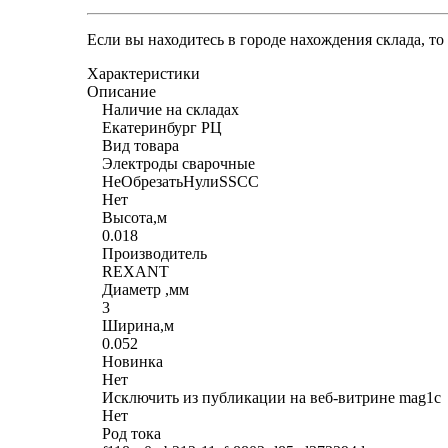
Если вы находитесь в городе нахождения склада, т
Характеристики
Описание
Наличие на складах
Екатеринбург РЦ
Вид товара
Электроды сварочные
НеОбрезатьНулиSSCC
Нет
Высота,м
0.018
Производитель
REXANT
Диаметр ,мм
3
Ширина,м
0.052
Новинка
Нет
Исключить из публикации на веб-витрине mag1c
Нет
Род тока