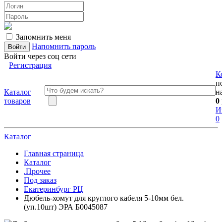
Запомнить меня
Напомнить пароль
Войти через соц сети
Регистрация
К
п
Каталог
н
товаров
0
И
0
Каталог
Главная страница
Каталог
.Прочее
Под заказ
Екатеринбург РЦ
Дюбель-хомут для круглого кабеля 5-10мм бел.
(уп.10шт) ЭРА Б0045087