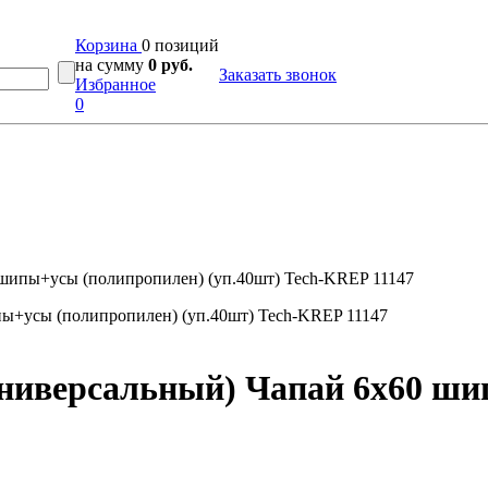
Корзина
0 позиций
на сумму
0 руб.
Заказать звонок
Избранное
0
шипы+усы (полипропилен) (уп.40шт) Tech-KREP 11147
ниверсальный) Чапай 6х60 ши