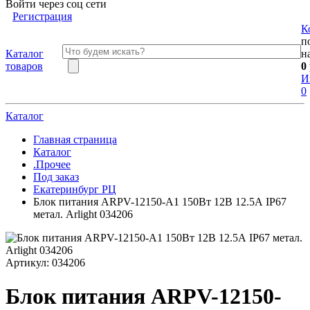
Войти через соц сети
Регистрация
К
п
Каталог
н
товаров
0
И
0
Каталог
Главная страница
Каталог
.Прочее
Под заказ
Екатеринбург РЦ
Блок питания ARPV-12150-A1 150Вт 12В 12.5А IP67
метал. Arlight 034206
Артикул:
034206
Блок питания ARPV-12150-