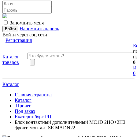
Запомнить меня
Напомнить пароль
Войти через соц сети
Регистрация
К
п
Каталог
н
товаров
0
И
0
Каталог
Главная страница
Каталог
.Прочее
Под заказ
Екатеринбург РЦ
Блок контактный дополнительный MC1D 2НО+2НЗ
фронт. монтаж. SE MADN22