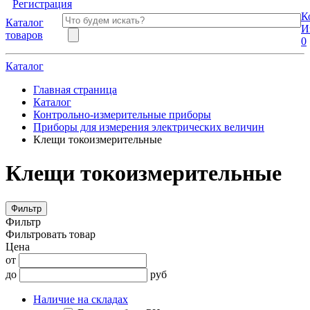
Регистрация
К
Каталог
И
товаров
0
Каталог
Главная страница
Каталог
Контрольно-измерительные приборы
Приборы для измерения электрических величин
Клещи токоизмерительные
Клещи токоизмерительные
Фильтр
Фильтр
Фильтровать товар
Цена
от
до
руб
Наличие на складах