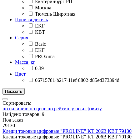
Екатеринбург РЦ
Москва
Тюмень Широтная
Производитель
EKF
КВТ
Серия
Basic
EKF
PROxima
Масса ,кг
0.39
Цвет
06715781-b217-11ef-8802-d85ed373394d
Сортировать:
по наличию
по цене
по рейтингу
по алфавиту
Найдено товаров: 9
Под заказ
79130
Клещи токовые цифровые "PROLINE" KT 206B КВТ 79130
Клещи токовые цифровые "PROLINE" KT 206B КВТ 79130