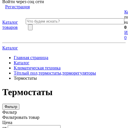
Войти через соц сети
Регистрация
К
п
Каталог
н
товаров
0
И
0
Каталог
Главная страница
Каталог
Климатическая техника
Тёплый пол,термостаты,терморегуляторы
Термостаты
Термостаты
Фильтр
Фильтр
Фильтровать товар
Цена
от