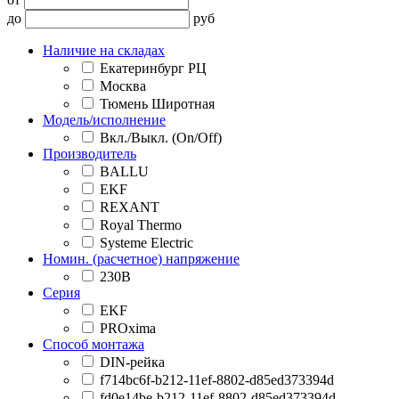
до
руб
Наличие на складах
Екатеринбург РЦ
Москва
Тюмень Широтная
Модель/исполнение
Вкл./Выкл. (On/Off)
Производитель
BALLU
EKF
REXANT
Royal Thermo
Systeme Electric
Номин. (расчетное) напряжение
230В
Серия
EKF
PROxima
Способ монтажа
DIN-рейка
f714bc6f-b212-11ef-8802-d85ed373394d
fd0e14be-b212-11ef-8802-d85ed373394d