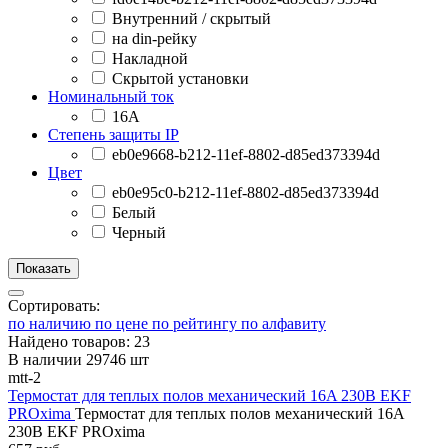
Внутренний / скрытый
на din-рейку
Накладной
Скрытой установки
Номинальный ток
16А
Степень защиты IP
eb0e9668-b212-11ef-8802-d85ed373394d
Цвет
eb0e95c0-b212-11ef-8802-d85ed373394d
Белый
Черный
Сортировать:
по наличию
по цене
по рейтингу
по алфавиту
Найдено товаров: 23
В наличии 29746 шт
mtt-2
Термостат для теплых полов механический 16A 230В EKF
PROxima
Термостат для теплых полов механический 16A
230В EKF PROxima