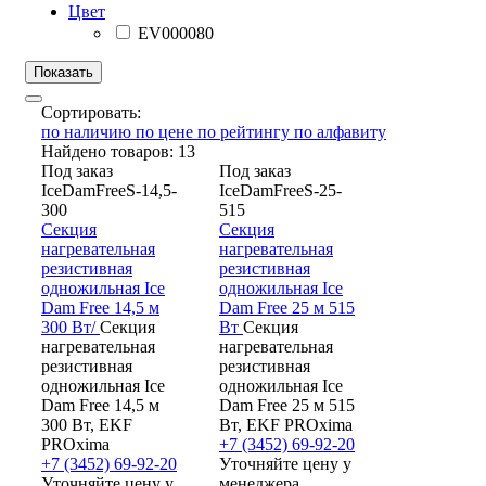
Цвет
EV000080
Сортировать:
по наличию
по цене
по рейтингу
по алфавиту
Найдено товаров: 13
Под заказ
Под заказ
IceDamFreeS-14,5-
IceDamFreeS-25-
300
515
Секция
Секция
нагревательная
нагревательная
резистивная
резистивная
одножильная Ice
одножильная Ice
Dam Free 14,5 м
Dam Free 25 м 515
300 Вт/
Секция
Вт
Секция
нагревательная
нагревательная
резистивная
резистивная
одножильная Ice
одножильная Ice
Dam Free 14,5 м
Dam Free 25 м 515
300 Вт, EKF
Вт, EKF PROxima
PROxima
+7 (3452) 69-92-20
+7 (3452) 69-92-20
Уточняйте цену у
Уточняйте цену у
менеджера