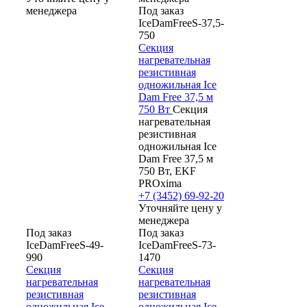
менеджера
Под заказ
IceDamFreeS-37,5-
750
Секция
нагревательная
резистивная
одножильная Ice
Dam Free 37,5 м
750 Вт
Секция
нагревательная
резистивная
одножильная Ice
Dam Free 37,5 м
750 Вт, EKF
PROxima
+7 (3452) 69-92-20
Уточняйте цену у
менеджера
Под заказ
Под заказ
IceDamFreeS-49-
IceDamFreeS-73-
990
1470
Секция
Секция
нагревательная
нагревательная
резистивная
резистивная
одножильная Ice
одножильная Ice