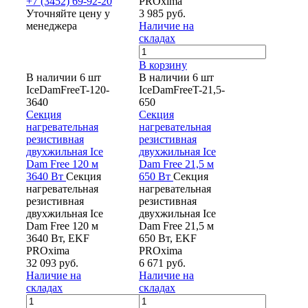
+7 (3452) 69-92-20
PROxima
Уточняйте цену у
3 985 руб.
менеджера
Наличие на
складах
В корзину
В наличии 6 шт
В наличии 6 шт
IceDamFreeT-120-
IceDamFreeT-21,5-
3640
650
Секция
Секция
нагревательная
нагревательная
резистивная
резистивная
двухжильная Ice
двухжильная Ice
Dam Free 120 м
Dam Free 21,5 м
3640 Вт
Секция
650 Вт
Секция
нагревательная
нагревательная
резистивная
резистивная
двухжильная Ice
двухжильная Ice
Dam Free 120 м
Dam Free 21,5 м
3640 Вт, EKF
650 Вт, EKF
PROxima
PROxima
32 093 руб.
6 671 руб.
Наличие на
Наличие на
складах
складах