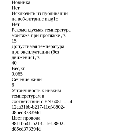
Новинка
Нет
Исключить из публикации
на веб-витрине mag1c
Нет
Рекомендуемая температура
монтажа при протяжке ,°С
15
Допустимая температура
при эксплуатации (без
движения) ,°С
40
Вес,кг
0.065
Сечение жилы
6
Устойчивость к низким
температурам в
соответствии с EN 60811-1-4
12aa31bb-b217-11ef-8802-
d85ed373394d
Цвет провода
9811b541-b213-11ef-8802-
d85ed373394d