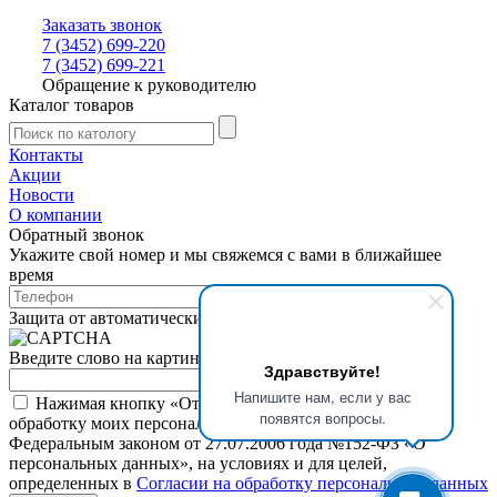
Заказать звонок
7 (3452) 699-220
7 (3452) 699-221
Обращение к руководителю
Каталог товаров
Контакты
Акции
Новости
О компании
Обратный звонок
Укажите свой номер и мы свяжемся с вами в ближайшее
время
Защита от автоматических сообщений
Введите слово на картинке
*
Здравствуйте!
Напишите нам, если у вас
Нажимая кнопку «Отправить», я даю свое согласие на
появятся вопросы.
обработку моих персональных данных, в соответствии с
Федеральным законом от 27.07.2006 года №152-ФЗ «О
персональных данных», на условиях и для целей,
определенных в
Согласии на обработку персональных данных