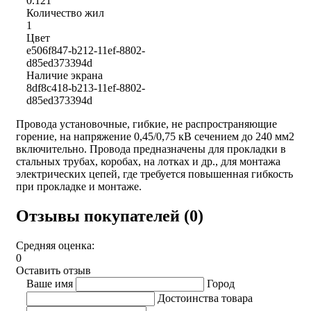
0.121
Количество жил
1
Цвет
e506f847-b212-11ef-8802-
d85ed373394d
Наличие экрана
8df8c418-b213-11ef-8802-
d85ed373394d
Провода установочные, гибкие, не распространяющие
горение, на напряжение 0,45/0,75 кВ сечением до 240 мм2
включительно. Провода предназначены для прокладки в
стальных трубах, коробах, на лотках и др., для монтажа
электрических цепей, где требуется повышенная гибкость
при прокладке и монтаже.
Отзывы покупателей (0)
Средняя оценка:
0
Оставить отзыв
Ваше имя
Город
Достоинства товара