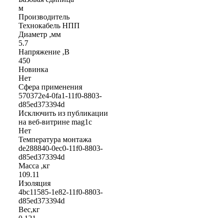
м
Производитель
Технокабель НПП
Диаметр ,мм
5.7
Напряжение ,В
450
Новинка
Нет
Сфера применения
570372e4-0fa1-11f0-8803-
d85ed373394d
Исключить из публикации
на веб-витрине mag1c
Нет
Температура монтажа
de288840-0ec0-11f0-8803-
d85ed373394d
Масса ,кг
109.11
Изоляция
4bc11585-1e82-11f0-8803-
d85ed373394d
Вес,кг