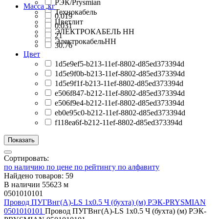
РЭК/Prysmian
Масса ,кг
Технокабель
0.019
Цветлит
0.031
ЭЛЕКТРОКАБЕЛЬ НН
21
ЭлектрокабельНН
30.76
Цвет
1d5e9ef5-b213-11ef-8802-d85ed373394d
1d5e9f0b-b213-11ef-8802-d85ed373394d
1d5e9f1f-b213-11ef-8802-d85ed373394d
e506f847-b212-11ef-8802-d85ed373394d
e506f9e4-b212-11ef-8802-d85ed373394d
eb0e95c0-b212-11ef-8802-d85ed373394d
f118ea6f-b212-11ef-8802-d85ed373394d
Сортировать:
по наличию
по цене
по рейтингу
по алфавиту
Найдено товаров: 59
В наличии 55623 м
0501010101
Провод ПУГВнг(А)-LS 1х0.5 Ч (бухта) (м) РЭК-PRYSMIAN
0501010101
Провод ПУГВнг(А)-LS 1х0.5 Ч (бухта) (м) РЭК-