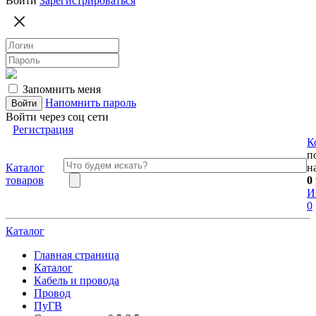
Войти
Зарегистрироваться
Запомнить меня
Напомнить пароль
Войти через соц сети
Регистрация
К
п
Каталог
н
товаров
0
И
0
Каталог
Главная страница
Каталог
Кабель и провода
Провод
ПуГВ