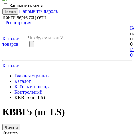
Запомнить меня
Напомнить пароль
Войти через соц сети
Регистрация
К
п
Каталог
н
товаров
0
И
0
Каталог
Главная страница
Каталог
Кабель и провода
Контрольный
КВВГэ (нг LS)
КВВГэ (нг LS)
Фильтр
Фильтр