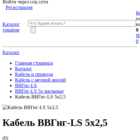
Войти через соц сети
Регистрация
К
п
Каталог
н
товаров
0
И
0
Каталог
Главная страница
Каталог
Кабель и провода
Кабель с медной жилой
ВВГнг-LS
ВВГнг-LS 5х жильные
Кабель ВВГнг-LS 5х2,5
Кабель ВВГнг-LS 5х2,5
(0)