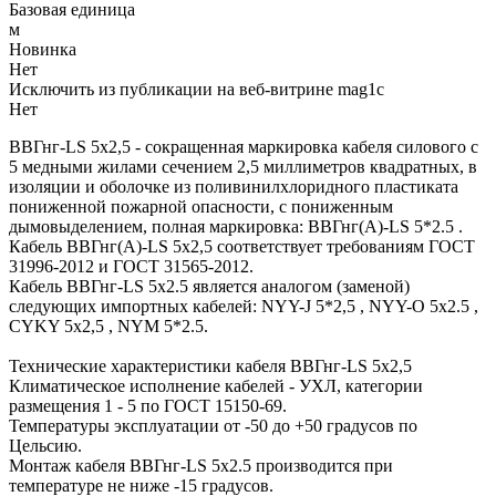
Базовая единица
м
Новинка
Нет
Исключить из публикации на веб-витрине mag1c
Нет
ВВГнг-LS 5х2,5 - сокращенная маркировка кабеля силового с
5 медными жилами сечением 2,5 миллиметров квадратных, в
изоляции и оболочке из поливинилхлоридного пластиката
пониженной пожарной опасности, с пониженным
дымовыделением, полная маркировка: ВВГнг(А)-LS 5*2.5 .
Кабель ВВГнг(А)-LS 5х2,5 соответствует требованиям ГОСТ
31996-2012 и ГОСТ 31565-2012.
Кабель ВВГнг-LS 5х2.5 является аналогом (заменой)
следующих импортных кабелей: NYY-J 5*2,5 , NYY-O 5х2.5 ,
CYKY 5х2,5 , NYM 5*2.5.
Технические характеристики кабеля ВВГнг-LS 5х2,5
Климатическое исполнение кабелей - УXЛ, категории
размещения 1 - 5 по ГОСТ 15150-69.
Температуры эксплуатации от -50 до +50 градусов по
Цельсию.
Монтаж кабеля ВВГнг-LS 5х2.5 производится при
температуре не ниже -15 градусов.