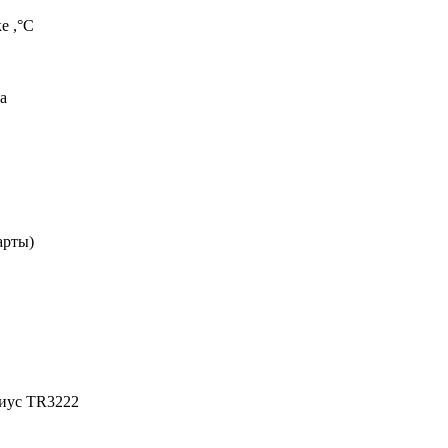
е ,°С
а
арты)
диус TR3222