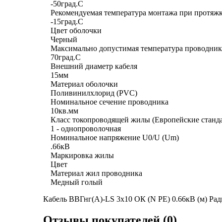
-50град.C
Рекомендуемая температура монтажа при протяжк
-15град.C
Цвет оболочки
Черный
Максимально допустимая температура проводник
70град.C
Внешний диаметр кабеля
15мм
Материал оболочки
Поливинилхлорид (PVC)
Номинальное сечение проводника
10кв.мм
Класс токопроводящей жилы (Европейские станд
1 - однопроволочная
Номинальное напряжение U0/U (Um)
.66кВ
Маркировка жилы
Цвет
Материал жил проводника
Медный голый
Кабель ВВГнг(А)-LS 3х10 ОК (N PE) 0.66кВ (м) Ра
Отзывы покупателей (0)