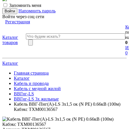
Запомнить меня
Напомнить пароль
Войти через соц сети
Регистрация
К
п
Каталог
н
товаров
0
И
0
Каталог
Главная страница
Каталог
Кабель и провода
Кабель с медной жилой
ВВГнг-LS
ВВГнг-LS 3х жильные
Кабель ВВГ-Пнг(А)-LS 3х1,5 ок (N PE) 0.66кВ (100м)
Кабэкс ТХМ00136567