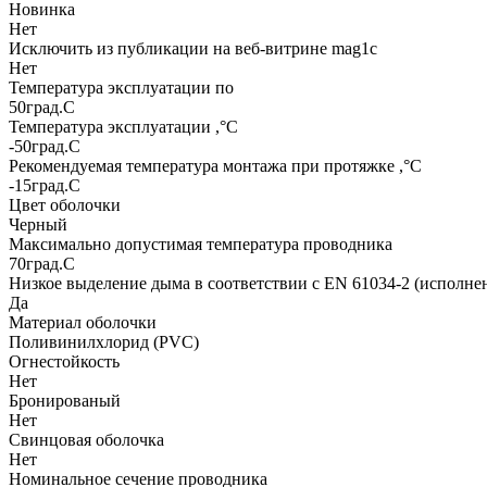
Новинка
Нет
Исключить из публикации на веб-витрине mag1c
Нет
Температура эксплуатации по
50град.C
Температура эксплуатации ,°С
-50град.C
Рекомендуемая температура монтажа при протяжке ,°С
-15град.C
Цвет оболочки
Черный
Максимально допустимая температура проводника
70град.C
Низкое выделение дыма в соответствии с EN 61034-2 (исполне
Да
Материал оболочки
Поливинилхлорид (PVC)
Огнестойкость
Нет
Бронированый
Нет
Свинцовая оболочка
Нет
Номинальное сечение проводника