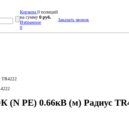
Корзина
0 позиций
на сумму
0 руб.
Заказать звонок
Избранное
0
с TR4222
К (N PE) 0.66кВ (м) Радиус TR