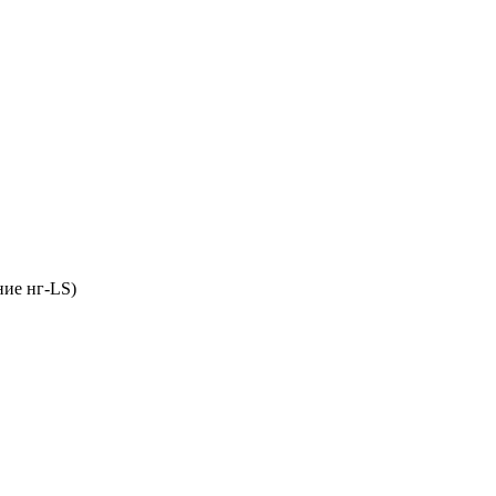
ние нг-LS)