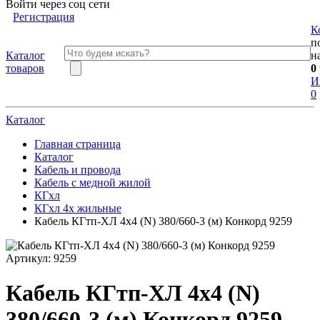
Войти через соц сети
Регистрация
К
п
Каталог
н
товаров
0
И
0
Каталог
Главная страница
Каталог
Кабель и провода
Кабель с медной жилой
КГхл
КГхл 4х жильные
Кабель КГтп-ХЛ 4х4 (N) 380/660-3 (м) Конкорд 9259
Артикул:
9259
Кабель КГтп-ХЛ 4х4 (N)
380/660-3 (м) Конкорд 9259