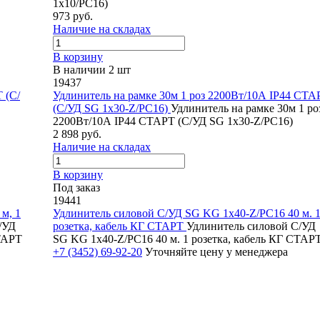
1х10/РС16)
973 руб.
Наличие на складах
В корзину
В наличии 2 шт
19437
 (С/
Удлинитель на рамке 30м 1 роз 2200Вт/10А IP44 СТА
(С/УД SG 1х30-Z/РС16)
Удлинитель на рамке 30м 1 ро
2200Вт/10А IP44 СТАРТ (С/УД SG 1х30-Z/РС16)
2 898 руб.
Наличие на складах
В корзину
Под заказ
19441
м, 1
Удлинитель силовой С/УД SG KG 1х40-Z/РС16 40 м. 
/УД
розетка, кабель КГ СТАРТ
Удлинитель силовой С/УД
СТАРТ
SG KG 1х40-Z/РС16 40 м. 1 розетка, кабель КГ СТАР
+7 (3452) 69-92-20
Уточняйте цену у менеджера