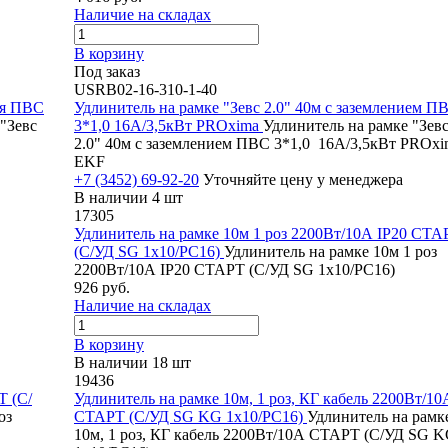
Наличие на складах
В корзину
Под заказ
USRB02-16-310-1-40
ия ПВС
Удлинитель на рамке "Зевс 2.0" 40м с заземлением П
"Зевс
3*1,0 16А/3,5кВт PROxima
Удлинитель на рамке "Зев
2.0" 40м с заземлением ПВС 3*1,0 16А/3,5кВт PROxi
EKF
+7 (3452) 69-92-20
Уточняйте цену у менеджера
В наличии 4 шт
17305
Удлинитель на рамке 10м 1 роз 2200Вт/10А IP20 СТА
(С/УД SG 1х10/РС16)
Удлинитель на рамке 10м 1 роз
2200Вт/10А IP20 СТАРТ (С/УД SG 1х10/РС16)
926 руб.
Наличие на складах
В корзину
В наличии 18 шт
19436
Т (С/
Удлинитель на рамке 10м, 1 роз, КГ кабель 2200Вт/10
оз
СТАРТ (С/УД SG KG 1х10/РС16)
Удлинитель на рамк
10м, 1 роз, КГ кабель 2200Вт/10А СТАРТ (С/УД SG 