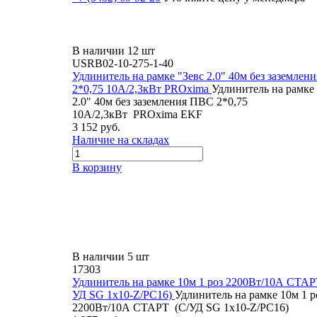
В наличии 12 шт
USRB02-10-275-1-40
Удлинитель на рамке "Зевс 2.0" 40м без заземлен
2*0,75 10А/2,3кВт PROxima
Удлинитель на рамке 
2.0" 40м без заземления ПВС 2*0,75
10А/2,3кВт PROxima EKF
3 152 руб.
Наличие на складах
В корзину
В наличии 5 шт
17303
Удлинитель на рамке 10м 1 роз 2200Вт/10А СТАР
УД SG 1х10-Z/РС16)
Удлинитель на рамке 10м 1 р
2200Вт/10А СТАРТ (С/УД SG 1х10-Z/РС16)