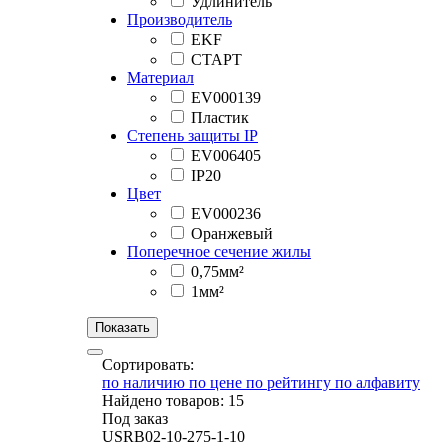
Удлинитель
Производитель
EKF
СТАРТ
Материал
EV000139
Пластик
Степень защиты IP
EV006405
IP20
Цвет
EV000236
Оранжевый
Поперечное сечение жилы
0,75мм²
1мм²
Сортировать:
по наличию
по цене
по рейтингу
по алфавиту
Найдено товаров: 15
Под заказ
USRB02-10-275-1-10