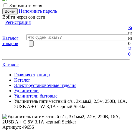
Запомнить меня
Напомнить пароль
Войти через соц сети
Регистрация
К
п
Каталог
н
товаров
0
И
0
Каталог
Главная страница
Каталог
Электроустановочные изделия
Удлинители
Удлинители бытовые
Удлинитель пятиместный c/з , 3x1мм2, 2.5м, 250В, 16А,
2USB A + C 5V 3,1А черный Stekker
Артикул:
49656